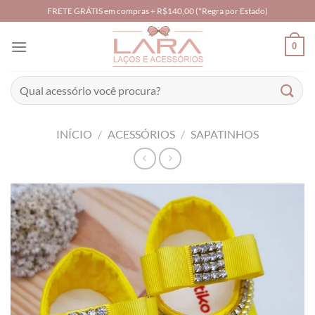
Skip
FRETE GRÁTIS em compras + R$140,00 (*Regra por Estado)
to
content
0
Pesquisar
por:
INÍCIO
/
ACESSÓRIOS
/
SAPATINHOS