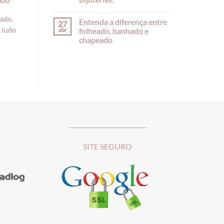
eado,
Entenda a diferença entre
27
 tudo
abr
folheado, banhado e
chapeado
__________________________
SITE SEGURO