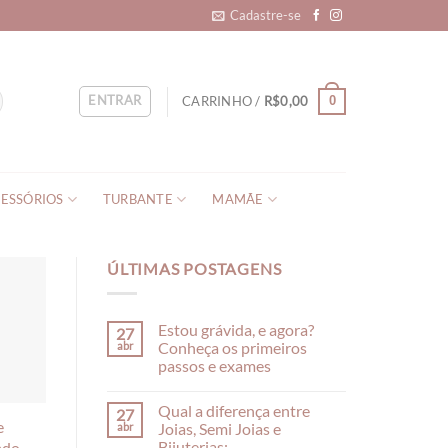
Cadastre-se
ENTRAR
CARRINHO /
R$
0,00
0
ESSÓRIOS
TURBANTE
MAMÃE
ÚLTIMAS POSTAGENS
Estou grávida, e agora?
27
abr
Conheça os primeiros
passos e exames
Qual a diferença entre
27
e
abr
Joias, Semi Joias e
ado
Bijuterias: