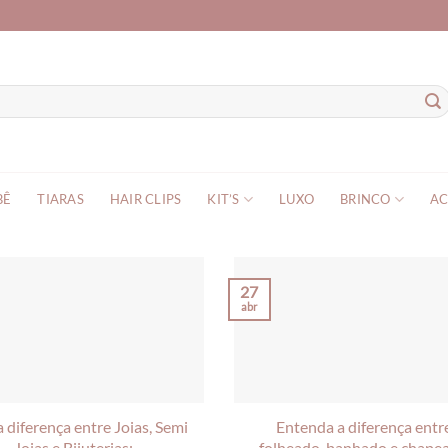
BÊ
TIARAS
HAIR CLIPS
KIT’S
LUXO
BRINCO
AC
27
abr
 diferença entre Joias, Semi
Entenda a diferença entr
Joias e Bijuterias:
folheado, banhado e chape