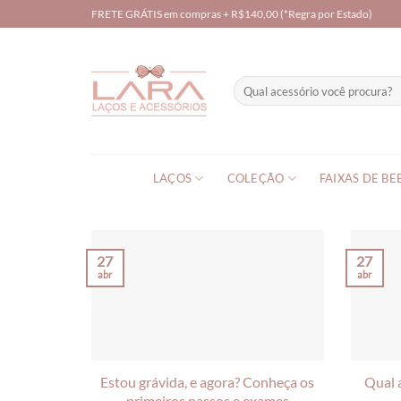
Skip
FRETE GRÁTIS em compras + R$140,00 (*Regra por Estado)
to
content
Pesquisar
por:
LAÇOS
COLEÇÃO
FAIXAS DE BE
27
27
abr
abr
Estou grávida, e agora? Conheça os
Qual a
primeiros passos e exames