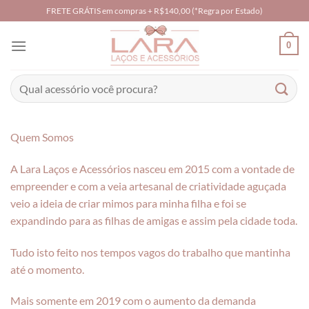
Skip
FRETE GRÁTIS em compras + R$140,00 (*Regra por Estado)
to
content
0
Pesquisar
por:
Quem Somos
A Lara Laços e Acessórios nasceu em 2015 com a vontade de
empreender e com a veia artesanal de criatividade aguçada
veio a ideia de criar mimos para minha filha e foi se
expandindo para as filhas de amigas e assim pela cidade toda.
Tudo isto feito nos tempos vagos do trabalho que mantinha
até o momento.
Mais somente em 2019 com o aumento da demanda