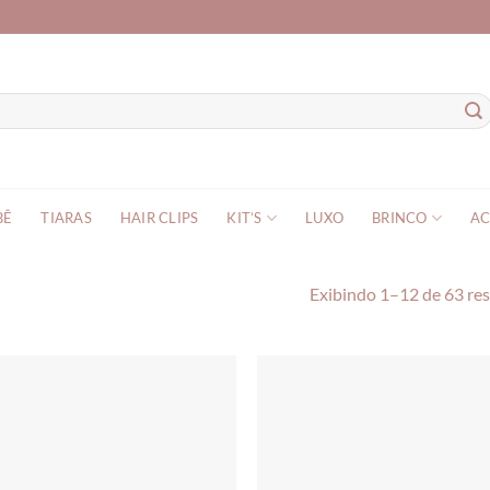
BÊ
TIARAS
HAIR CLIPS
KIT’S
LUXO
BRINCO
AC
Exibindo 1–12 de 63 re