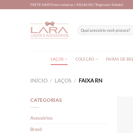
Skip
FRETE GRÁTIS em compras + R$140,00 (*Regra por Estado)
to
content
Pesquisar
por:
LAÇOS
COLEÇÃO
FAIXAS DE BE
INÍCIO
/
LAÇOS
/
FAIXA RN
CATEGORIAS
Acessórios
Brasil