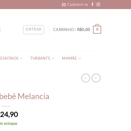
Cadastre-se
ENTRAR
CARRINHO /
R$
0,00
0
ESSÓRIOS
TURBANTE
MAMÃE
 bebê Melancia
24,90
$
em estoque