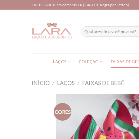
Skip
FRETE GRÁTIS em compras + R$140,00 (*Regra por Estado)
to
content
Pesquisar
por:
LAÇOS
COLEÇÃO
FAIXAS DE BE
INÍCIO
/
LAÇOS
/
FAIXAS DE BEBÊ
CORES