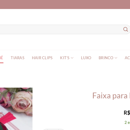
BÊ
TIARAS
HAIR CLIPS
KIT’S
LUXO
BRINCO
AC
Faixa para
R
2 