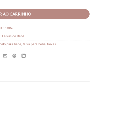
R AO CARRINHO
KU:
1886
a:
Faixas de Bebê
abelo para bebe
,
faixa para bebe
,
faixas