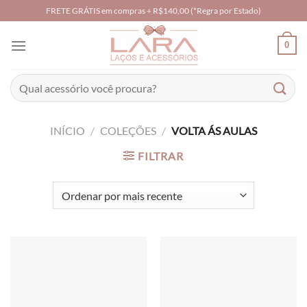
Skip
FRETE GRÁTIS em compras + R$140,00 (*Regra por Estado)
to
content
0
Pesquisar
por:
INÍCIO
/
COLEÇÕES
/
VOLTA ÁS AULAS
FILTRAR