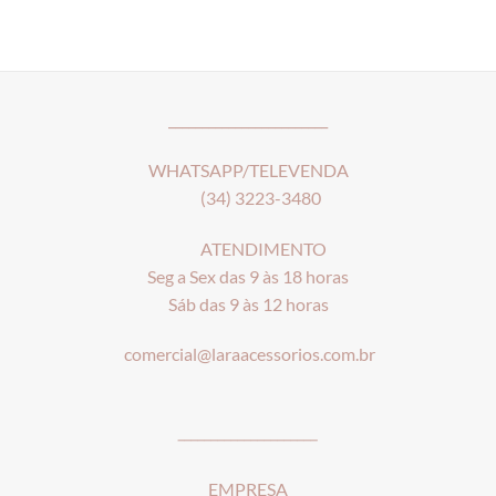
range:
R$16,90
through
R$20,90
________________________
WHATSAPP/TELEVENDA
(34) 3223-3480
ATENDIMENTO
Seg a Sex das 9 às 18 horas
Sáb das 9 às 12 horas
comercial@laraacessorios.com.br
_____________________
EMPRESA