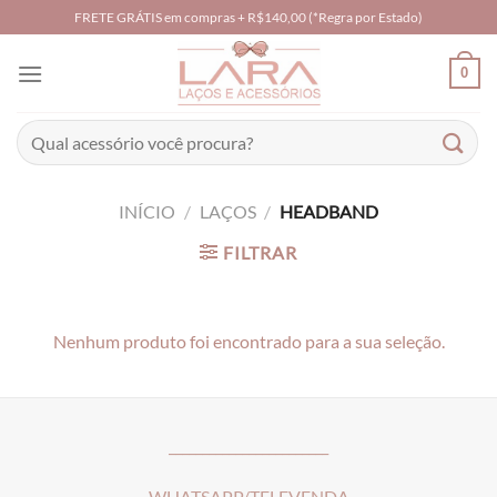
Skip
FRETE GRÁTIS em compras + R$140,00 (*Regra por Estado)
to
content
0
Pesquisar
por:
INÍCIO
/
LAÇOS
/
HEADBAND
FILTRAR
Nenhum produto foi encontrado para a sua seleção.
________________________
WHATSAPP/TELEVENDA