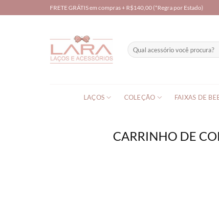
Skip
FRETE GRÁTIS em compras + R$140,00 (*Regra por Estado)
to
content
Pesquisar
por:
LAÇOS
COLEÇÃO
FAIXAS DE BE
CARRINHO DE C