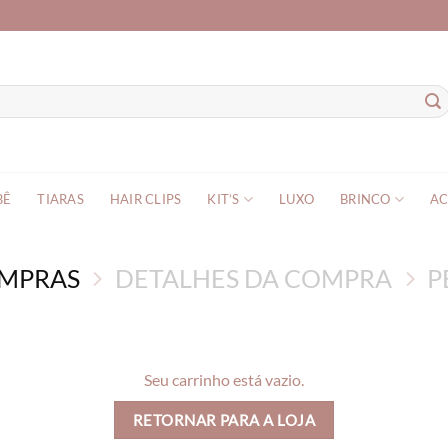
BÊ
TIARAS
HAIR CLIPS
KIT’S
LUXO
BRINCO
AC
OMPRAS
DETALHES DA COMPRA
P
Seu carrinho está vazio.
RETORNAR PARA A LOJA