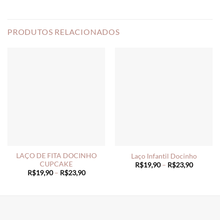
PRODUTOS RELACIONADOS
LAÇO DE FITA DOCINHO
Laço Infantil Docinho
CUPCAKE
Price
R$
19,90
–
R$
23,90
range:
Price
R$
19,90
–
R$
23,90
R$19,90
range:
through
R$19,90
R$23,90
through
R$23,90
________________________