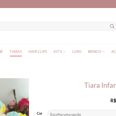
BÊ
TIARAS
HAIR CLIPS
KIT’S
LUXO
BRINCO
AC
Tiara Infa
R
Cor