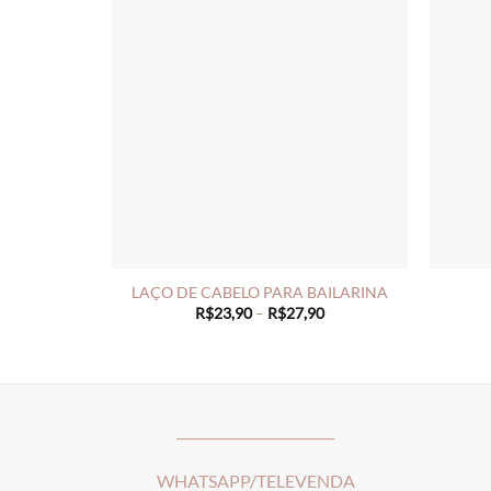
LAÇO DE CABELO PARA BAILARINA
Price
R$
23,90
–
R$
27,90
range:
R$23,90
through
R$27,90
________________________
WHATSAPP/TELEVENDA