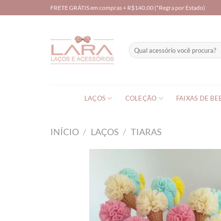
Skip
FRETE GRÁTIS em compras + R$140,00 (*Regra por Estado)
to
content
Pesquisar
por:
LAÇOS
COLEÇÃO
FAIXAS DE BE
INÍCIO
/
LAÇOS
/
TIARAS