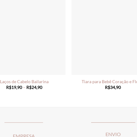
Laços de Cabelo Bailarina
Tiara para Bebê Coração e Fl
Price
R$
19,90
–
R$
24,90
R$
34,90
range:
R$19,90
through
R$24,90
_____________________
________________________
ENVIO
EMPRESA