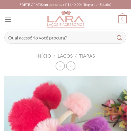
Skip
FRETE GRÁTIS em compras + R$140,00 (*Regra por Estado)
to
content
0
Pesquisar
por:
INÍCIO
/
LAÇOS
/
TIARAS