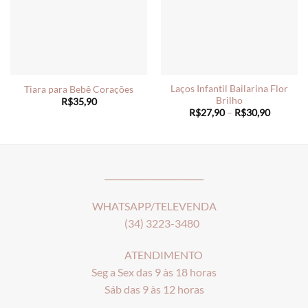
Laços Infantil Bailarina Flor
Tiara para Bebê Corações
Brilho
R$
35,90
Price
R$
27,90
–
R$
30,90
range:
R$27,90
through
R$30,90
________________________
WHATSAPP/TELEVENDA
(34) 3223-3480
ATENDIMENTO
Seg a Sex das 9 às 18 horas
Sáb das 9 às 12 horas