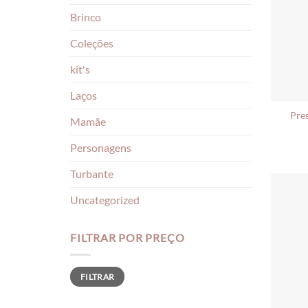
Brinco
Coleções
kit's
Laços
Pres
Mamãe
Personagens
Turbante
Uncategorized
FILTRAR POR PREÇO
Preço
Preço
FILTRAR
mínimo
máximo