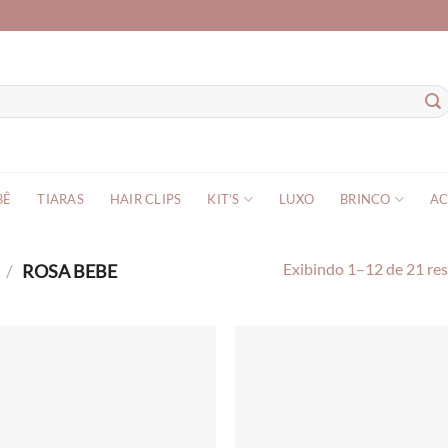
BÊ
TIARAS
HAIR CLIPS
KIT’S
LUXO
BRINCO
AC
O
/
ROSA BEBE
Exibindo 1–12 de 21 re