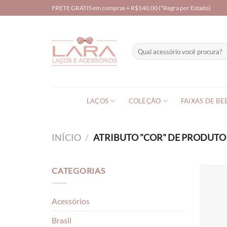
Skip
FRETE GRÁTIS em compras + R$140,00 (*Regra por Estado)
to
content
Pesquisar
por:
LAÇOS
COLEÇÃO
FAIXAS DE BE
INÍCIO
/
ATRIBUTO "COR" DE PRODUT
CATEGORIAS
Acessórios
Brasil