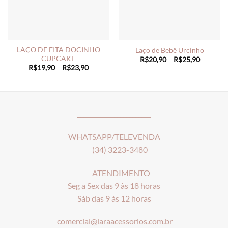
LAÇO DE FITA DOCINHO
Laço de Bebê Urcinho
CUPCAKE
Price
R$
20,90
–
R$
25,90
range:
Price
R$
19,90
–
R$
23,90
R$20,90
range:
through
R$19,90
R$25,90
through
R$23,90
________________________
WHATSAPP/TELEVENDA
(34) 3223-3480
ATENDIMENTO
Seg a Sex das 9 às 18 horas
Sáb das 9 às 12 horas
comercial@laraacessorios.com.br