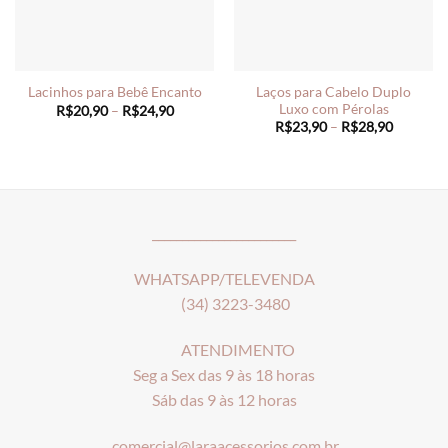
Laços para Cabelo Duplo
Lacinhos para Bebê Encanto
Luxo com Pérolas
Price
R$
20,90
–
R$
24,90
range:
Price
R$
23,90
–
R$
28,90
R$20,90
range:
through
R$23,90
R$24,90
through
R$28,90
________________________
WHATSAPP/TELEVENDA
(34) 3223-3480
ATENDIMENTO
Seg a Sex das 9 às 18 horas
Sáb das 9 às 12 horas
comercial@laraacessorios.com.br