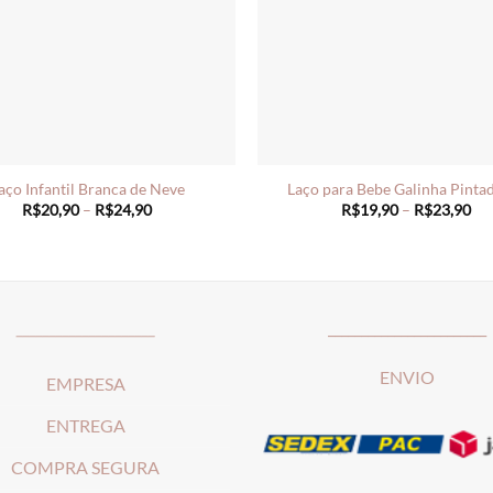
aço Infantil Branca de Neve
Laço para Bebe Galinha Pinta
Price
Pri
R$
20,90
–
R$
24,90
R$
19,90
–
R$
23,90
range:
ran
R$20,90
R$
through
th
R$24,90
R$
_____________________
________________________
ENVIO
EMPRESA
ENTREGA
COMPRA SEGURA