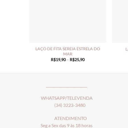
LAÇO DE FITA SEREIA ESTRELA DO
L
MAR
Price
R$
19,90
–
R$
25,90
range:
R$19,90
through
R$25,90
________________________
WHATSAPP/TELEVENDA
(34) 3223-3480
ATENDIMENTO
Seg a Sex das 9 às 18 horas