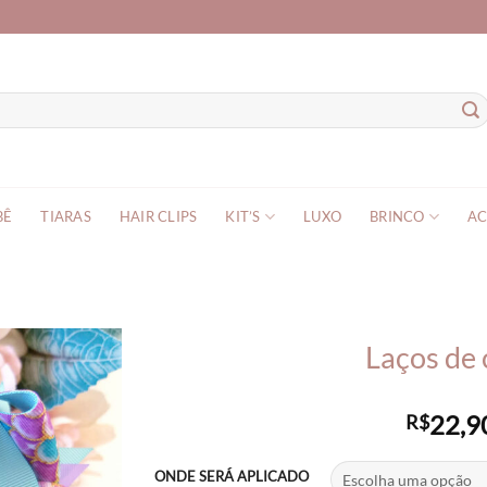
BÊ
TIARAS
HAIR CLIPS
KIT’S
LUXO
BRINCO
AC
Laços de 
22,9
R$
ONDE SERÁ APLICADO