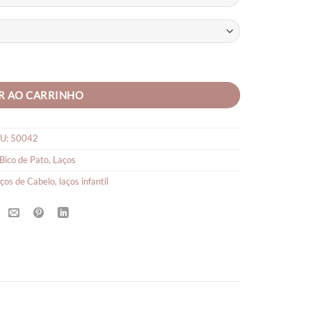
through
R$26,90
R AO CARRINHO
U:
50042
Bico de Pato
,
Laços
ços de Cabelo
,
laços infantil