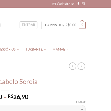
Cadastre-se
ENTRAR
CARRINHO /
R$
0,00
0
ESSÓRIOS
TURBANTE
MAMÃE
cabelo Sereia
Price
0
–
26,90
R$
range:
LIMPAR
R$22,90