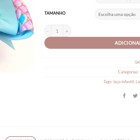
TAMANHO
Laços de cabelo Sereia quantidade
ADICIONA
SK
Categorias:
Tags:
laço infantil
,
La