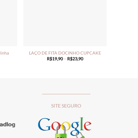
dinha
LAÇO DE FITA DOCINHO CUPCAKE
ce
Price
R$
19,90
–
R$
23,90
ge:
range:
19,90
R$19,90
rough
through
23,90
R$23,90
__________________________
SITE SEGURO