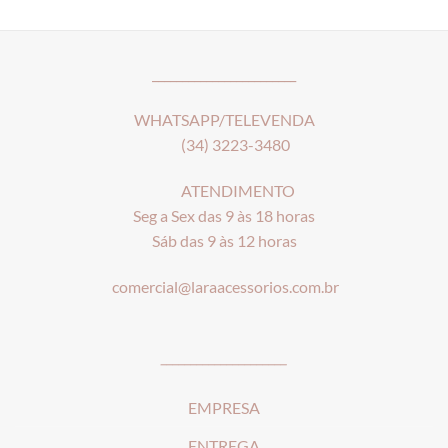
R$19,90
R$19,90
through
through
R$24,90
R$22,90
________________________
WHATSAPP/TELEVENDA
(34) 3223-3480
ATENDIMENTO
Seg a Sex das 9 às 18 horas
Sáb das 9 às 12 horas
comercial@laraacessorios.com.br
_____________________
EMPRESA
ENTREGA