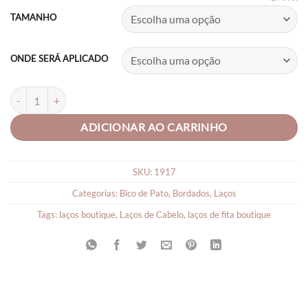
R$18,90
TAMANHO
through
R$24,90
ONDE SERÁ APLICADO
Laço de Cabelo Boutique Rosa Bela quantidade
ADICIONAR AO CARRINHO
SKU:
1917
Categorias:
Bico de Pato
,
Bordados
,
Laços
Tags:
laços boutique
,
Laços de Cabelo
,
laços de fita boutique