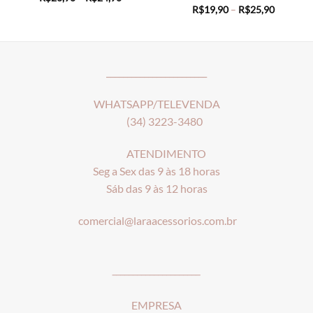
range:
Price
R$
19,90
–
R$
25,90
R$20,90
range:
through
R$19,90
R$24,90
through
R$25,90
________________________
WHATSAPP/TELEVENDA
(34) 3223-3480
ATENDIMENTO
Seg a Sex das 9 às 18 horas
Sáb das 9 às 12 horas
comercial@laraacessorios.com.br
_____________________
EMPRESA