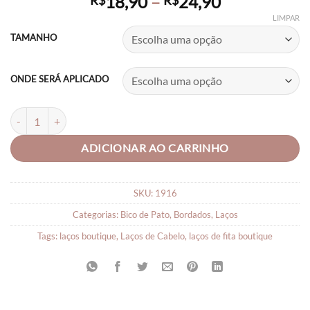
Price
18,90
–
24,90
R$
R$
range:
LIMPAR
R$18,90
TAMANHO
through
R$24,90
ONDE SERÁ APLICADO
LAÇO DE CABELO BOUTIQUE ROSA BORDADO quantidade
ADICIONAR AO CARRINHO
SKU:
1916
Categorias:
Bico de Pato
,
Bordados
,
Laços
Tags:
laços boutique
,
Laços de Cabelo
,
laços de fita boutique