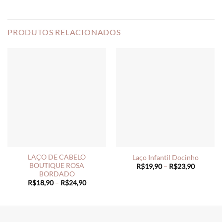
PRODUTOS RELACIONADOS
LAÇO DE CABELO
Laço Infantil Docinho
BOUTIQUE ROSA
Price
R$
19,90
–
R$
23,90
range:
BORDADO
R$19,90
Price
R$
18,90
–
R$
24,90
through
range:
R$23,90
R$18,90
through
R$24,90