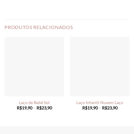
PRODUTOS RELACIONADOS
Laço de Bebê Sol
Laço Infantil Nuvem Laço
Price
Price
R$
19,90
–
R$
23,90
R$
19,90
–
R$
23,90
range:
range:
R$19,90
R$19,90
through
through
R$23,90
R$23,90