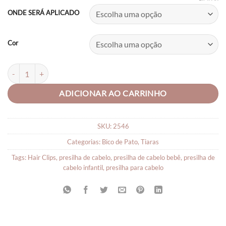
R$23,00
ONDE SERÁ APLICADO
through
R$26,00
Cor
Laço Voltas Aulas ABC quantidade
ADICIONAR AO CARRINHO
SKU:
2546
Categorias:
Bico de Pato
,
Tiaras
Tags:
Hair Clips
,
presilha de cabelo
,
presilha de cabelo bebê
,
presilha de
cabelo infantil
,
presilha para cabelo