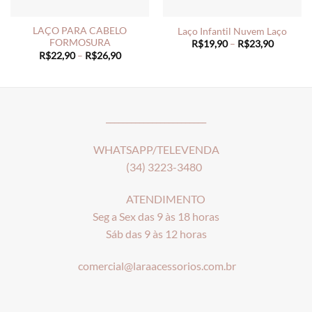
LAÇO PARA CABELO
Laço Infantil Nuvem Laço
FORMOSURA
Price
R$
19,90
–
R$
23,90
range:
Price
R$
22,90
–
R$
26,90
R$19,90
range:
through
R$22,90
R$23,90
through
R$26,90
________________________
WHATSAPP/TELEVENDA
(34) 3223-3480
ATENDIMENTO
Seg a Sex das 9 às 18 horas
Sáb das 9 às 12 horas
comercial@laraacessorios.com.br