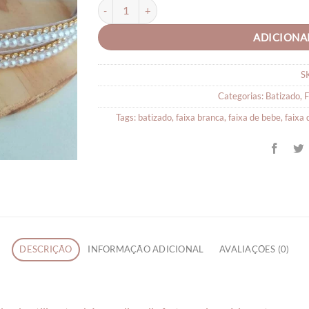
Faixa de Batizado Bebê Luxo com Regulagem qua
ADICIONA
S
Categorias:
Batizado
,
F
Tags:
batizado
,
faixa branca
,
faixa de bebe
,
faixa
DESCRIÇÃO
INFORMAÇÃO ADICIONAL
AVALIAÇÕES (0)