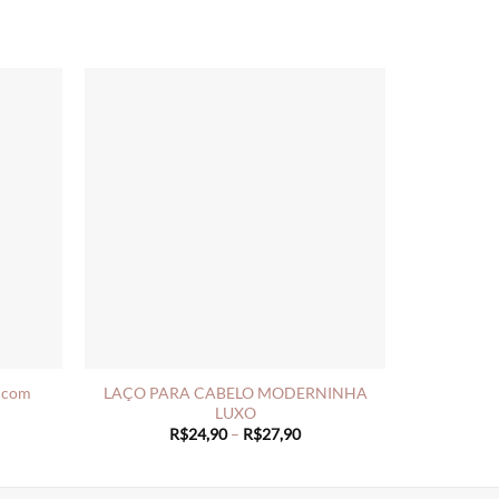
s com
LAÇO PARA CABELO MODERNINHA
LUXO
Price
R$
24,90
–
R$
27,90
range:
R$24,90
through
R$27,90