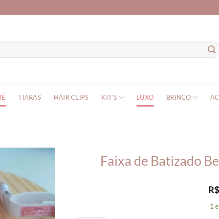
BÊ
TIARAS
HAIR CLIPS
KIT’S
LUXO
BRINCO
AC
Faixa de Batizado 
R
1 