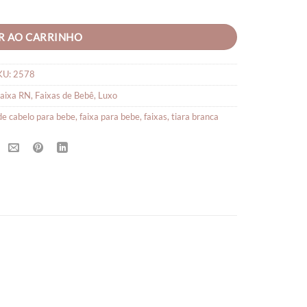
ntidade
R AO CARRINHO
KU:
2578
aixa RN
,
Faixas de Bebê
,
Luxo
 de cabelo para bebe
,
faixa para bebe
,
faixas
,
tiara branca