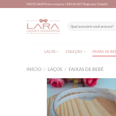
Skip
FRETE GRÁTIS em compras + R$140,00 (*Regra por Estado)
to
content
Pesquisar
por:
LAÇOS
COLEÇÃO
FAIXAS DE BE
INÍCIO
/
LAÇOS
/
FAIXAS DE BEBÊ