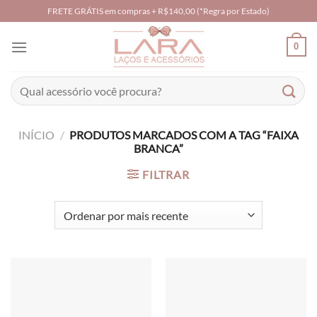
Skip
FRETE GRÁTIS em compras + R$140,00 (*Regra por Estado)
to
content
0
Pesquisar
por:
INÍCIO
/
PRODUTOS MARCADOS COM A TAG “FAIXA
BRANCA”
FILTRAR