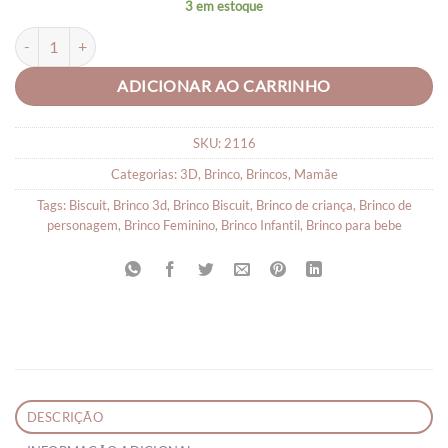
3 em estoque
Brinco Feminino 3d Gatinho com Pérolas quantidade
ADICIONAR AO CARRINHO
SKU:
2116
Categorias:
3D
,
Brinco
,
Brincos
,
Mamãe
Tags:
Biscuit
,
Brinco 3d
,
Brinco Biscuit
,
Brinco de criança
,
Brinco de
personagem
,
Brinco Feminino
,
Brinco Infantil
,
Brinco para bebe
DESCRIÇÃO