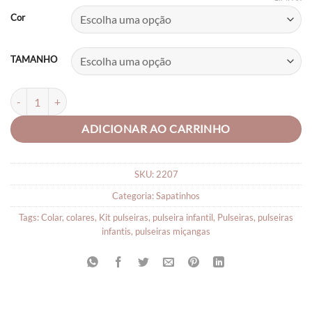
Cor
TAMANHO
Sapatinho de Batizado Bebê Menina Luxo quantidade
ADICIONAR AO CARRINHO
SKU:
2207
Categoria:
Sapatinhos
Tags:
Colar
,
colares
,
Kit pulseiras
,
pulseira infantil
,
Pulseiras
,
pulseiras
infantis
,
pulseiras miçangas