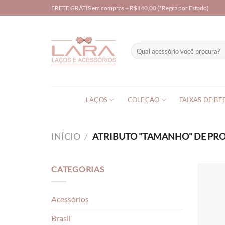
Skip
FRETE GRÁTIS em compras + R$140,00 (*Regra por Estado)
to
content
Pesquisar
por:
LAÇOS
COLEÇÃO
FAIXAS DE BE
INÍCIO
/
ATRIBUTO "TAMANHO" DE P
CATEGORIAS
Acessórios
Brasil