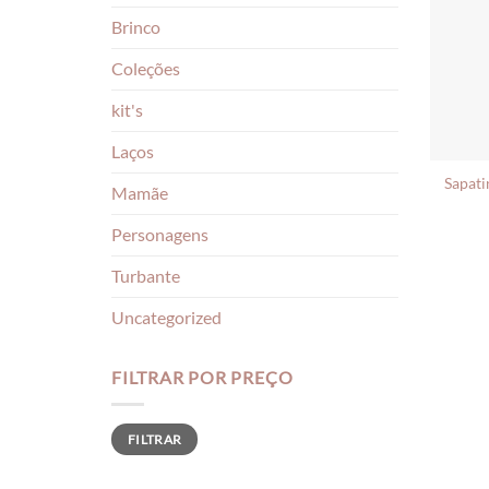
Brinco
Coleções
kit's
Laços
Sapati
Mamãe
Personagens
Turbante
Uncategorized
FILTRAR POR PREÇO
Preço
Preço
FILTRAR
mínimo
máximo