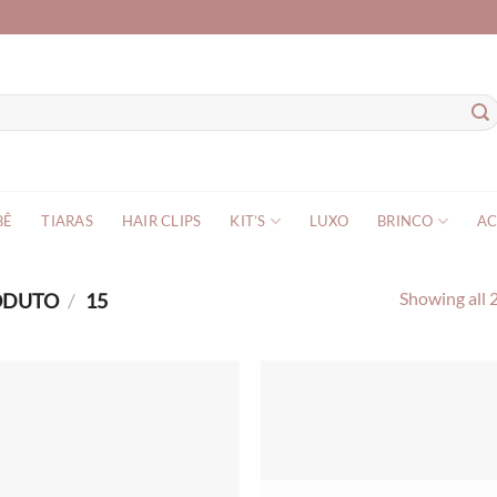
BÊ
TIARAS
HAIR CLIPS
KIT’S
LUXO
BRINCO
AC
RODUTO
/
15
Showing all 2