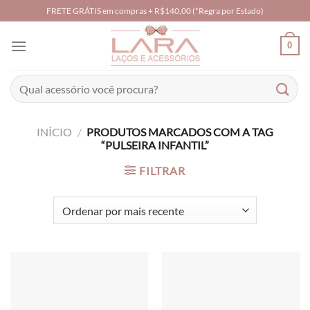
Skip
FRETE GRÁTIS em compras + R$140,00 (*Regra por Estado)
to
content
0
Pesquisar
por:
INÍCIO
/
PRODUTOS MARCADOS COM A TAG
“PULSEIRA INFANTIL”
FILTRAR