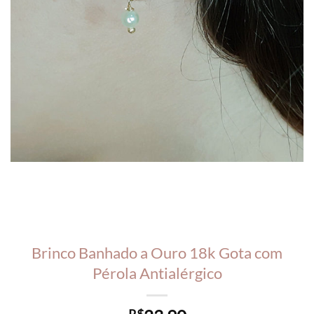
Brinco Banhado a Ouro 18k Gota com
Pérola Antialérgico