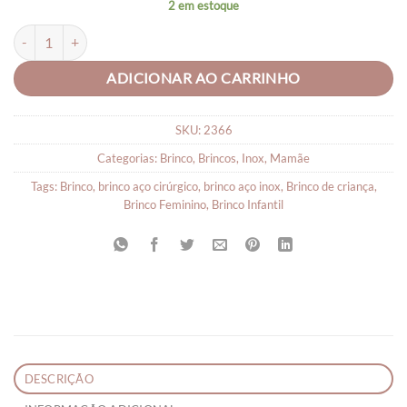
2 em estoque
Brinco Aço Inox Cirúrgico Flor com Coração quantidade
ADICIONAR AO CARRINHO
SKU:
2366
Categorias:
Brinco
,
Brincos
,
Inox
,
Mamãe
Tags:
Brinco
,
brinco aço cirúrgico
,
brinco aço inox
,
Brinco de criança
,
Brinco Feminino
,
Brinco Infantil
DESCRIÇÃO