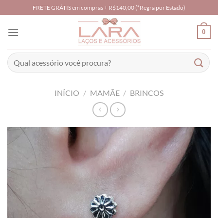
Skip
FRETE GRÁTIS em compras + R$140,00 (*Regra por Estado)
to
content
0
Pesquisar
por:
INÍCIO
/
MAMÃE
/
BRINCOS