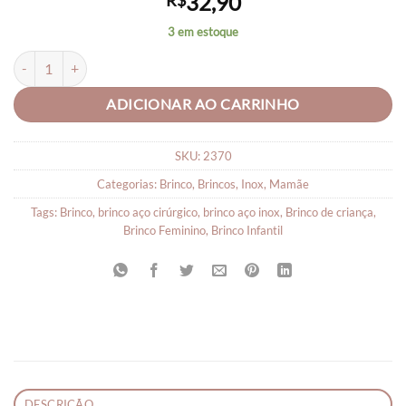
32,90
R$
3 em estoque
Brinco Aço Cirúrgico Inox Coração e Bolinha quantidade
ADICIONAR AO CARRINHO
SKU:
2370
Categorias:
Brinco
,
Brincos
,
Inox
,
Mamãe
Tags:
Brinco
,
brinco aço cirúrgico
,
brinco aço inox
,
Brinco de criança
,
Brinco Feminino
,
Brinco Infantil
DESCRIÇÃO