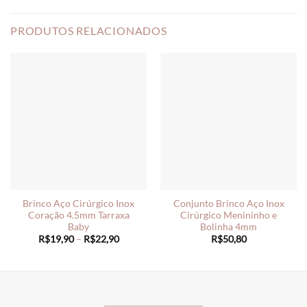
PRODUTOS RELACIONADOS
Brinco Aço Cirúrgico Inox
Conjunto Brinco Aço Inox
Coração 4.5mm Tarraxa
Cirúrgico Menininho e
Baby
Bolinha 4mm
Price
R$
19,90
–
R$
22,90
R$
50,80
range:
R$19,90
through
R$22,90
________________________