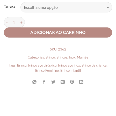
Tarraxa
Brinco Aço Inox Cirúrgico Bolinha 7mm quantidade
ADICIONAR AO CARRINHO
SKU:
2362
Categorias:
Brinco
,
Brincos
,
Inox
,
Mamãe
Tags:
Brinco
,
brinco aço cirúrgico
,
brinco aço inox
,
Brinco de criança
,
Brinco Feminino
,
Brinco Infantil