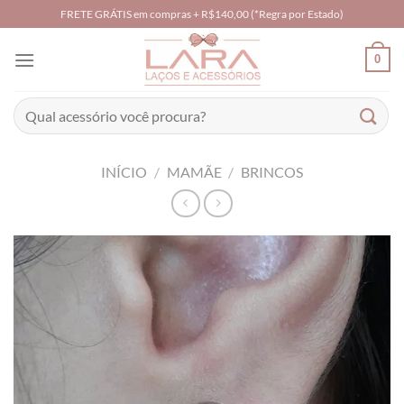
Skip
FRETE GRÁTIS em compras + R$140,00 (*Regra por Estado)
to
content
0
Pesquisar
por:
INÍCIO
/
MAMÃE
/
BRINCOS