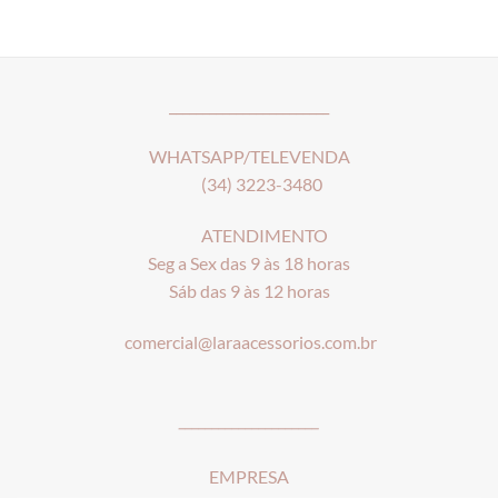
range:
R$21,90
through
R$23,90
________________________
WHATSAPP/TELEVENDA
(34) 3223-3480
ATENDIMENTO
Seg a Sex das 9 às 18 horas
Sáb das 9 às 12 horas
comercial@laraacessorios.com.br
_____________________
EMPRESA