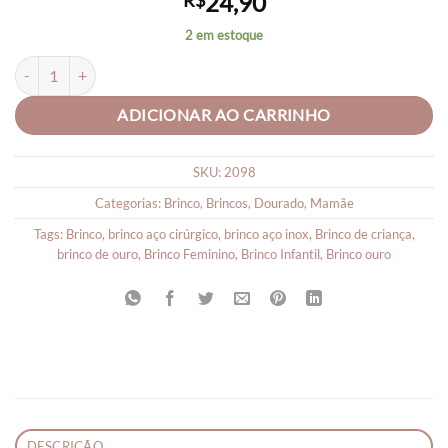
24,90
R$
2 em estoque
Brinco Banhado a Ouro 18k Banana com Pérola Antialérgico quantid
ADICIONAR AO CARRINHO
SKU:
2098
Categorias:
Brinco
,
Brincos
,
Dourado
,
Mamãe
Tags:
Brinco
,
brinco aço cirúrgico
,
brinco aço inox
,
Brinco de criança
,
brinco de ouro
,
Brinco Feminino
,
Brinco Infantil
,
Brinco ouro
DESCRIÇÃO