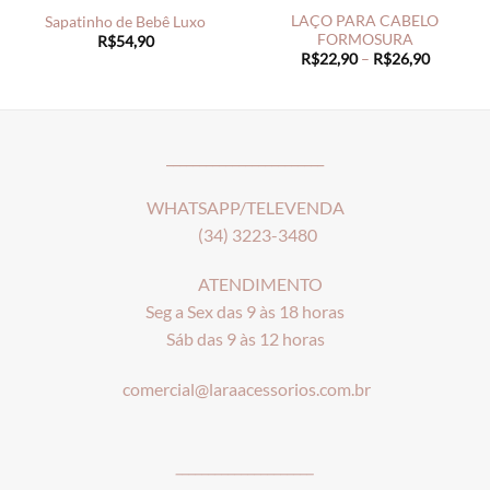
LAÇO PARA CABELO
Sapatinho de Bebê Luxo
FORMOSURA
R$
54,90
Price
R$
22,90
–
R$
26,90
range:
R$22,90
through
R$26,90
________________________
WHATSAPP/TELEVENDA
(34) 3223-3480
ATENDIMENTO
Seg a Sex das 9 às 18 horas
Sáb das 9 às 12 horas
comercial@laraacessorios.com.br
_____________________