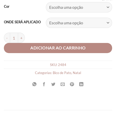
R$20,90
Cor
through
R$23,90
ONDE SERÁ APLICADO
Laço Infantil com Pompom Holográfico quantidade
ADICIONAR AO CARRINHO
SKU:
2484
Categorias:
Bico de Pato
,
Natal