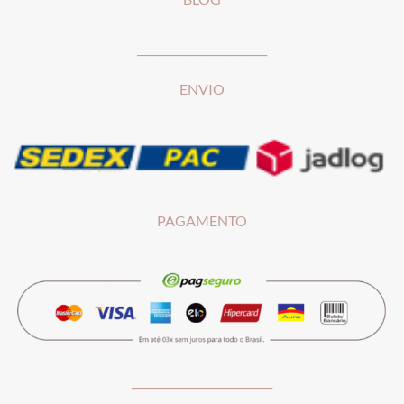
________________________
ENVIO
PAGAMENTO
__________________________