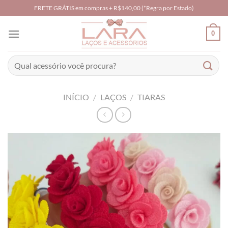
Skip
FRETE GRÁTIS em compras + R$140,00 (*Regra por Estado)
to
content
0
Pesquisar
por:
INÍCIO
/
LAÇOS
/
TIARAS