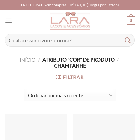
Skip
FRETE GRÁTIS em compras + R$140,00 (*Regra por Estado)
to
content
0
Pesquisar
por:
INÍCIO
/
ATRIBUTO "COR" DE PRODUTO
/
CHAMPANHE
FILTRAR