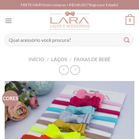
Skip
FRETE GRÁTIS em compras + R$140,00 (*Regra por Estado)
to
content
0
Pesquisar
por:
INÍCIO
/
LAÇOS
/
FAIXAS DE BEBÊ
CORES