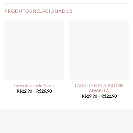
PRODUTOS RELACIONADOS
LAÇO DE FITA ARCO ÍRIS
Laços de cabelo Sereia
AMARELA
Price
R$
22,90
–
R$
26,90
range:
Price
R$
19,90
–
R$
22,90
R$22,90
range:
through
R$19,90
R$26,90
through
R$22,90
________________________