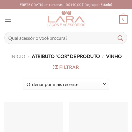
Skip
FRETE GRÁTIS em compras + R$140,00 (*Regra por Estado)
to
content
0
Pesquisar
por:
INÍCIO
/
ATRIBUTO "COR" DE PRODUTO
/
VINHO
FILTRAR