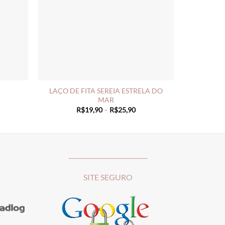
LAÇO DE FITA SEREIA ESTRELA DO
MAR
ce
ge:
Price
R$
19,90
–
R$
25,90
19,90
range:
rough
R$19,90
23,90
through
R$25,90
__________________________
SITE SEGURO