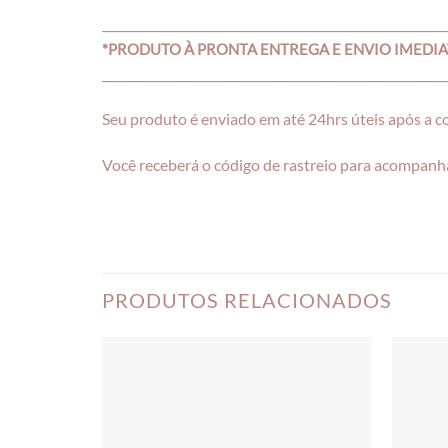
_________________________________________________________
*PRODUTO À PRONTA ENTREGA E ENVIO IMEDI
_________________________________________________________
Seu produto é enviado em até 24hrs úteis após a 
Você receberá o código de rastreio para acompanha
PRODUTOS RELACIONADOS