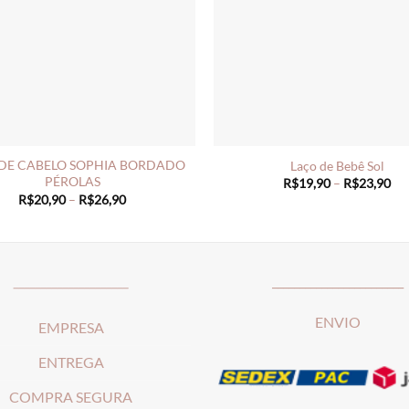
DE CABELO SOPHIA BORDADO
Laço de Bebê Sol
PÉROLAS
Pri
R$
19,90
–
R$
23,90
ran
Price
R$
20,90
–
R$
26,90
R$
range:
th
R$20,90
R$
through
R$26,90
_____________________
________________________
ENVIO
EMPRESA
ENTREGA
COMPRA SEGURA