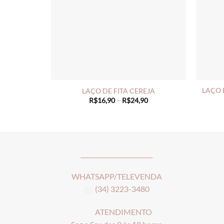
LAÇO 
LAÇO DE FITA CEREJA
Price
R$
16,90
–
R$
24,90
range:
R$16,90
through
R$24,90
________________________
WHATSAPP/TELEVENDA
(34) 3223-3480
ATENDIMENTO