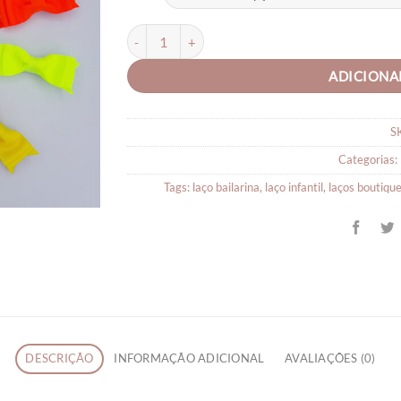
Lacinhos para Bebê Chanelzinho quantidade
ADICIONA
S
Categorias:
Tags:
laço bailarina
,
laço infantil
,
laços boutiqu
DESCRIÇÃO
INFORMAÇÃO ADICIONAL
AVALIAÇÕES (0)