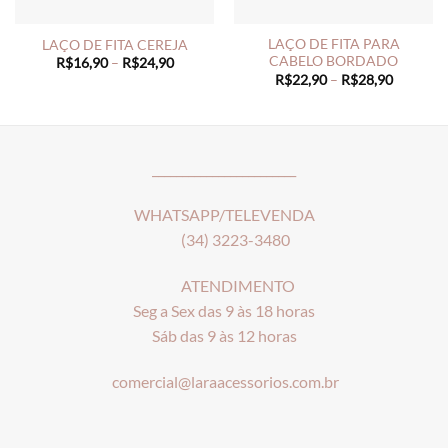
LAÇO DE FITA PARA
LAÇO DE FITA CEREJA
CABELO BORDADO
Price
R$
16,90
–
R$
24,90
range:
Price
R$
22,90
–
R$
28,90
R$16,90
range:
through
R$22,90
R$24,90
through
R$28,90
________________________
WHATSAPP/TELEVENDA
(34) 3223-3480
ATENDIMENTO
Seg a Sex das 9 às 18 horas
Sáb das 9 às 12 horas
comercial@laraacessorios.com.br