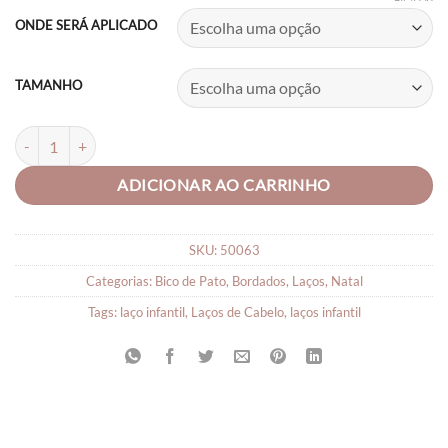
R$16,90
ONDE SERÁ APLICADO
through
R$22,90
TAMANHO
LAÇO DE FITA MEL GRAVATINHA quantidade
ADICIONAR AO CARRINHO
SKU:
50063
Categorias:
Bico de Pato
,
Bordados
,
Laços
,
Natal
Tags:
laço infantil
,
Laços de Cabelo
,
laços infantil