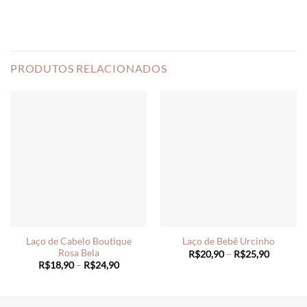
PRODUTOS RELACIONADOS
Laço de Cabelo Boutique
Laço de Bebê Urcinho
Rosa Bela
Price
R$
20,90
–
R$
25,90
range:
Price
R$
18,90
–
R$
24,90
R$20,90
range:
through
R$18,90
R$25,90
through
R$24,90