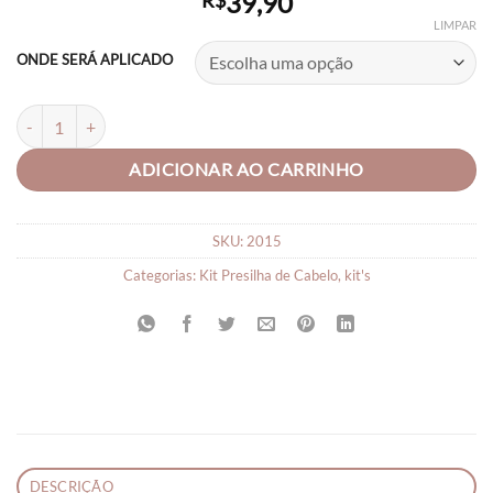
39,90
R$
LIMPAR
ONDE SERÁ APLICADO
Laços de Cabelo para Bebe Laço Para Cabelo Lindos C/05 Unid quanti
ADICIONAR AO CARRINHO
SKU:
2015
Categorias:
Kit Presilha de Cabelo
,
kit's
DESCRIÇÃO