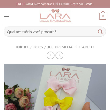
Skip
FRETE GRÁTIS em compras + R$140,00 (*Regra por Estado)
to
content
0
Pesquisar
por:
INÍCIO
/
KIT'S
/
KIT PRESILHA DE CABELO