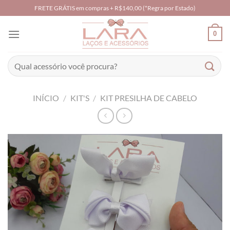
Skip
FRETE GRÁTIS em compras + R$140,00 (*Regra por Estado)
to
content
0
Pesquisar
por:
INÍCIO
/
KIT'S
/
KIT PRESILHA DE CABELO