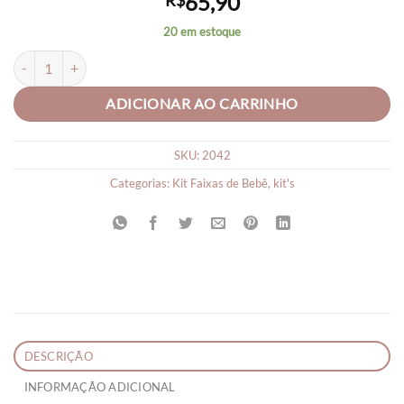
65,90
R$
20 em estoque
Faixas Bebê Laço de Cabelo Bebê Lindo C/05 Unid quantidade
ADICIONAR AO CARRINHO
SKU:
2042
Categorias:
Kit Faixas de Bebê
,
kit's
DESCRIÇÃO
INFORMAÇÃO ADICIONAL