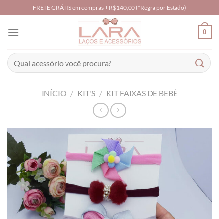
Skip
FRETE GRÁTIS em compras + R$140,00 (*Regra por Estado)
to
content
0
Pesquisar
por:
INÍCIO
/
KIT'S
/
KIT FAIXAS DE BEBÊ