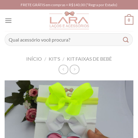
Skip
FRETE GRÁTIS em compras + R$140,00 (*Regra por Estado)
to
content
0
Pesquisar
por:
INÍCIO
/
KIT'S
/
KIT FAIXAS DE BEBÊ