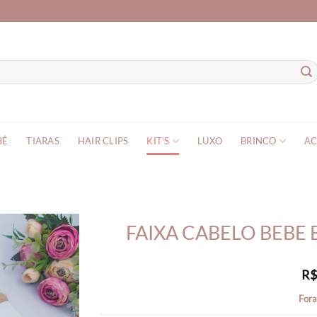
BÊ
TIARAS
HAIR CLIPS
KIT’S
LUXO
BRINCO
AC
FAIXA CABELO BEBE 
R
Fora