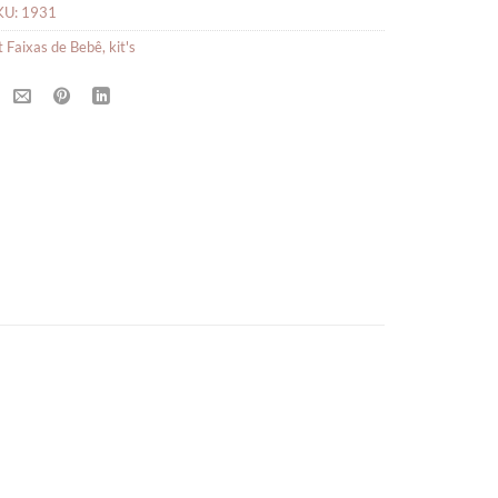
KU:
1931
t Faixas de Bebê
,
kit's