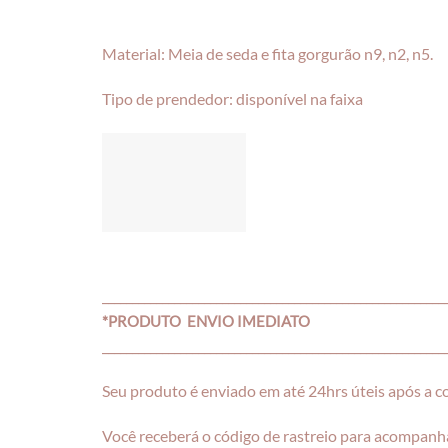
Material: Meia de seda e fita gorgurão n9, n2, n5.
Tipo de prendedor: disponível na faixa
_________________________________________________________
*PRODUTO ENVIO IMEDIATO
_________________________________________________________
Seu produto é enviado em até 24hrs úteis após a 
Você receberá o código de rastreio para acompanha