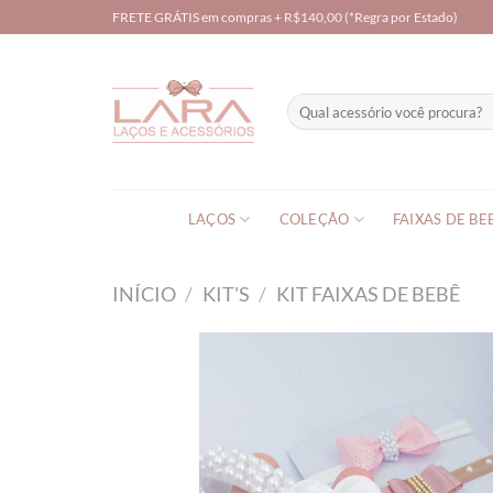
Skip
FRETE GRÁTIS em compras + R$140,00 (*Regra por Estado)
to
content
Pesquisar
por:
LAÇOS
COLEÇÃO
FAIXAS DE BE
INÍCIO
/
KIT'S
/
KIT FAIXAS DE BEBÊ