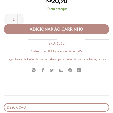
20,90
R$
10 em estoque
CONJUNTO DE 02 FAIXINHAS BEBÊ VERMELHA FLORES quantidad
ADICIONAR AO CARRINHO
SKU:
1860
Categorias:
Kit Faixas de Bebê
,
kit's
Tags:
faixa de bebe
,
faixa de cabelo para bebe
,
faixa para bebe
,
faixas
DESCRIÇÃO