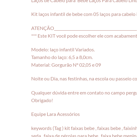
Laços de Cabelo para Bebe Laços Para Cabelo Lin
Kit laços infantil de bebe com 05 laços para cabelo
ATENÇÃO_____________________________________________
*** Este KIT você pode escolher ele com acabam
Modelo: laço infantil Variados.
Tamanho do laço: 6,5 a 8,0cm.
Material: Gorgurão N° 02,05 e 09
Noite ou Dia, nas festinhas, na escola ou passeio c
Qualquer dúvida entre em contato no campo perg
Obrigado!
Equipe Lara Acessórios
keywords (Tag ) kit faixas bebe , faixas bebe , faixi
seda , faixa de pérolas para bebe , faixa bebe menina