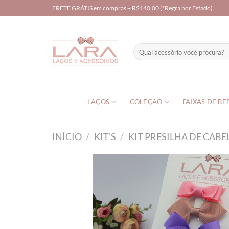
Skip
FRETE GRÁTIS em compras + R$140,00 (*Regra por Estado)
to
content
Pesquisar
por:
LAÇOS
COLEÇÃO
FAIXAS DE BE
INÍCIO
/
KIT'S
/
KIT PRESILHA DE CABE