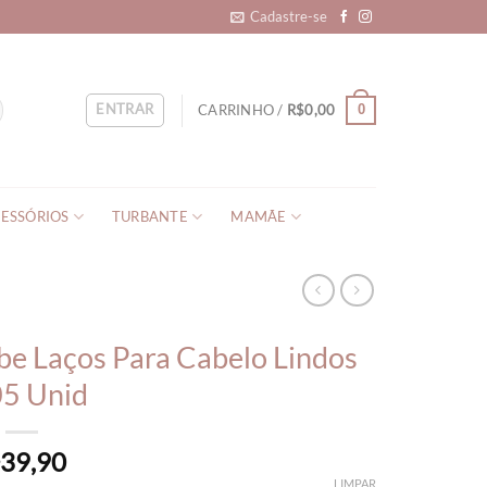
Cadastre-se
ENTRAR
CARRINHO /
R$
0,00
0
ESSÓRIOS
TURBANTE
MAMÃE
be Laços Para Cabelo Lindos
5 Unid
39,90
$
LIMPAR