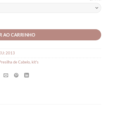
ndos C/05 Unid quantidade
R AO CARRINHO
KU:
2013
Presilha de Cabelo
,
kit's