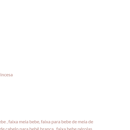
rincesa
 bebe , faixa meia bebe, faixa para bebe de meia de
s de cabelo para bebê branca , faixa bebe pérolas ,