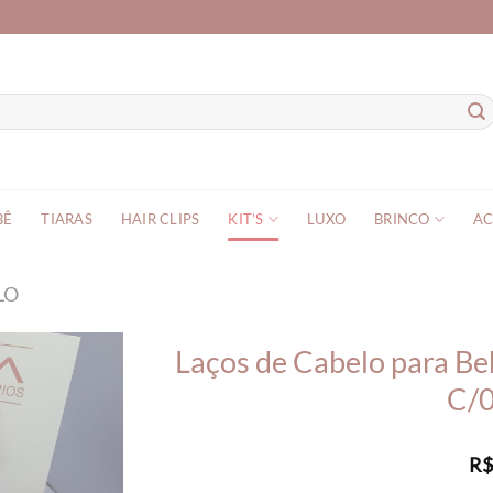
BÊ
TIARAS
HAIR CLIPS
KIT’S
LUXO
BRINCO
AC
LO
Laços de Cabelo para Be
C/0
R