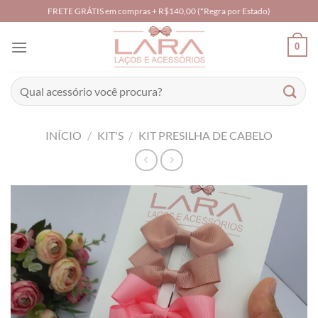
Skip
FRETE GRÁTIS em compras + R$140,00 (*Regra por Estado)
to
content
0
Pesquisar
por:
INÍCIO
/
KIT'S
/
KIT PRESILHA DE CABELO