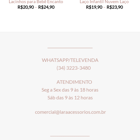
Lacinhos para Bebê Encanto
Laço Infantil Nuvem Laço
Price
Price
R$
20,90
–
R$
24,90
R$
19,90
–
R$
23,90
range:
range:
R$20,90
R$19,90
through
through
R$24,90
R$23,90
________________________
WHATSAPP/TELEVENDA
(34) 3223-3480
ATENDIMENTO
Seg a Sex das 9 às 18 horas
Sáb das 9 às 12 horas
comercial@laraacessorios.com.br
_____________________