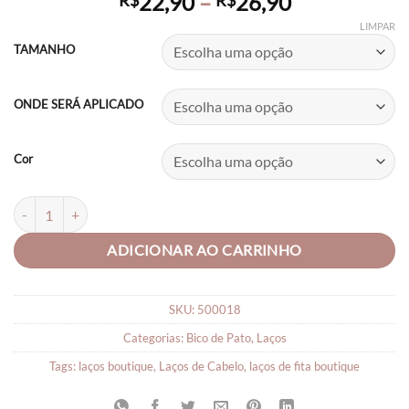
Price
22,90
–
26,90
R$
R$
range:
LIMPAR
R$22,90
TAMANHO
through
R$26,90
ONDE SERÁ APLICADO
Cor
Laços de cabelo Boutique Aberto Flores com Pompom quantidade
ADICIONAR AO CARRINHO
SKU:
500018
Categorias:
Bico de Pato
,
Laços
Tags:
laços boutique
,
Laços de Cabelo
,
laços de fita boutique