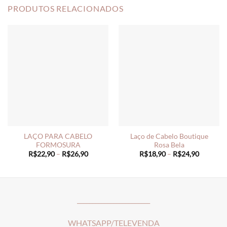
PRODUTOS RELACIONADOS
LAÇO PARA CABELO
Laço de Cabelo Boutique
FORMOSURA
Rosa Bela
Price
Price
R$
22,90
–
R$
26,90
R$
18,90
–
R$
24,90
range:
range:
R$22,90
R$18,90
through
through
R$26,90
R$24,90
________________________
WHATSAPP/TELEVENDA