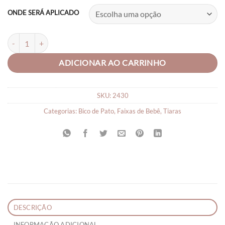
R$22,90
ONDE SERÁ APLICADO
through
R$26,90
Laço Ursinho Pelúcia quantidade
ADICIONAR AO CARRINHO
SKU:
2430
Categorias:
Bico de Pato
,
Faixas de Bebê
,
Tiaras
DESCRIÇÃO
INFORMAÇÃO ADICIONAL